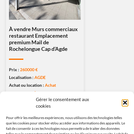
À vendre Murs commerciaux
restaurant Emplacement
premium Mail de
Rochelongue Cap d’Agde
Prix :
260000 €
Localisation :
AGDE
Achat ou location :
Achat
Surface :
60m²
Gérer le consentement aux
Nombre de pièce :
cookies
Type de logement :
Local Commercial
Pour offrir les meilleures expériences, nous utilisons des technologies telles
que les cookies pour stocker et/ou accéder aux informations des appareils. Le
DEMANDER UNE VISITE
fait de consentir à ces technologies nous permettra de traiter des données
telles que le comportement de navigation ou les ID uniques sur ce site. Le fait de