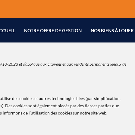
Consent
Consent
Consent
Consent
Consent
Consent
Consent
Consent
Consent
Consent
Statistique
Marketing
to
to
to
to
to
to
to
to
to
to
service
service
service
service
service
service
service
service
service
service
wistia
elementor
jetpopup
google-
woocommerc
wordpress
gdpr-
complianz
google-
divers
CCUEIL
NOTRE OFFRE DE GESTION
NOS BIENS À LOUER
recaptcha
cookie-
analytics
consent
e 26/10/2023 et s’applique aux citoyens et aux résidents permanents légaux de
) utilise des cookies et autres technologies liées (par simplification,
 »). Des cookies sont également placés par des tierces parties que
informons de l’utilisation des cookies sur notre site web.