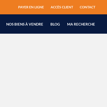
s
PAYER EN LIGNE
ACCÈS CLIENT
CONTACT
e
NOS BIENS À VENDRE
BLOG
MA RECHERCHE