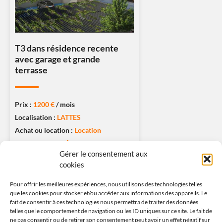
T3 dans résidence recente
avec garage et grande
terrasse
Prix :
1200 €
/ mois
Localisation :
LATTES
Achat ou location :
Location
Surface :
64.35m²
Gérer le consentement aux
Nombre de pièce :
3
cookies
Type de logement :
Appartement
Pour offrir les meilleures expériences, nous utilisons des technologies telles
que les cookies pour stocker et/ou accéder aux informations des appareils. Le
DEMANDER UNE VISITE
fait de consentir à ces technologies nous permettra de traiter des données
telles que le comportement de navigation ou les ID uniques sur ce site. Le fait de
ne pas consentir ou de retirer son consentement peut avoir un effet négatif sur