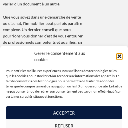
varier d’un document à un autre.
Que vous soyez dans une démarche de vente
ou d’achat, l’immobilier peut parfois paraître
complexe. Un dernier conseil que nous
pourrions vous donner c’est de vous entourer
de professionnels compétents et qualifiés. En
confiant votre projet immobilier à Progest à
Gérer le consentement aux
Montpellier, vous faites le choix d’une équipe
cookies
à taille humaine, totalement dédiée à vos
projets. Contactez-nous sans attendre ou
Pour offrir les meilleures expériences, nous utilisons des technologies telles
consultez nos offres sur notre site internet.
que les cookies pour stocker et/ou accéder aux informations des appareils. Le
fait de consentir à ces technologies nous permettra de traiter des données
telles que le comportement de navigation ou les ID uniques sur ce site. Le fait de
ne pas consentir ou de retirer son consentement peut avoir un effet négatif sur
certaines caractéristiques et fonctions.
ACCEPTER
Barème d’honoraires
REFUSER